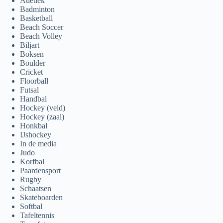
Atletiek
Badminton
Basketball
Beach Soccer
Beach Volley
Biljart
Boksen
Boulder
Cricket
Floorball
Futsal
Handbal
Hockey (veld)
Hockey (zaal)
Honkbal
IJshockey
In de media
Judo
Korfbal
Paardensport
Rugby
Schaatsen
Skateboarden
Softbal
Tafeltennis