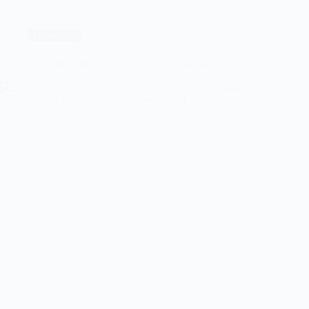
–
UNIS
Flyers
IJshockey
Heerenveen
UltimAir HIJS HOKIJ – Unis Flyers Heerenveen