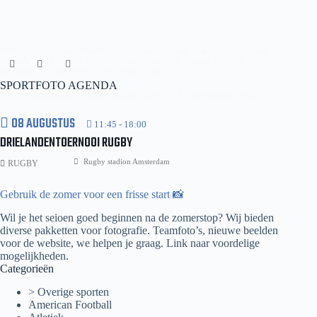
HIJS stoot door naar bekerfinale Het was vandaag erop of eronder voor
UltimAir HIJS HOKIJ. Bij winst zouden ze in deze serie van drie
wedstrijden in de bekerfinale terecht komen.…
Lees meer
SPORTFOTO AGENDA
UltimAir
Fotograaf: Frank van der Leer
12 december 2023
HIJS
HOKIJ
08 AUGUSTUS
–
11:45
-
18:00
Unis
DRIELANDENTOERNOOI RUGBY
Flyers
Heerenveen
Rugby stadion Amsterdam
RUGBY
Gebruik de zomer voor een frisse start 📸
Wil je het seioen goed beginnen na de zomerstop? Wij bieden
diverse pakketten voor fotografie. Teamfoto’s, nieuwe beelden
voor de website, we helpen je graag.
Link naar voordelige
mogelijkheden.
Categorieën
> Overige sporten
American Football