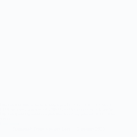
Hijs Hokij in mineur na nederlaag tegen Heerenveen In een beladen
CEHL-wedstrijd tegen rivaal UNIS Flyers Heerenveen heeft UltimAir
Hijs Hokij vrijdagavond een pijnlijke nederlaag geleden. In De Uithof
wisten…
Lees meer
UltimAir
Fotograaf: Frank van der Leer
3 januari 2025
Hijs
Hokij