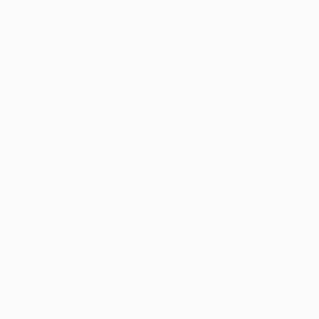
Cobranova Heren 1 wint van BV Noordkop/Suns 1 Gisteravond werd in de
promotiedivisie Basketbal de wedstrijd Cobranova Mannen Senioren 1 tegen 
Noordkop/Suns 1 gespeeld in de sporthal Forum Kwadraat.…
Lees meer
CobraNova
Fotograaf: Martine Epskamp
4 februari 2023
–
BV
Noordkop
Suns