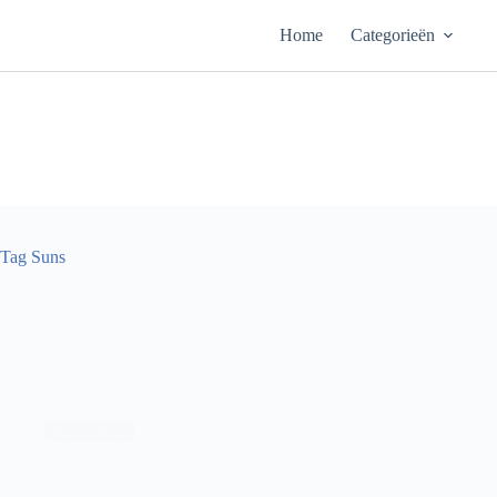
Ga
naar
Home
Categorieën
de
inhoud
Tag
Suns
Basketball
Lokomotief – BV Noordkop Suns