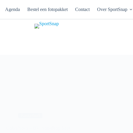
Agenda
Bestel een fotopakket
Contact
Over SportSnap
Basketball
CobraNova – BV Noordkop Suns