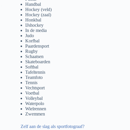
Handbal
BV
Hockey (veld)
Hockey (zaal)
Honkbal
IJshockey
In de media
Judo
Korfbal
Paardensport
Rugby
Schaatsen
Skateboarden
Softbal
Tafeltennis
Teamfoto
Tennis
Vechtsport
Voetbal
Volleybal
Waterpolo
Wielrennen
Zwemmen
Zelf aan de slag als sportfotograaf?