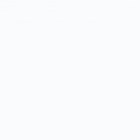
Lokomotief draait soepel naar winst Dat Lokomotief weer blij is met de
terugkomst van Laurens Yperlaan bleek wel in de wedstrijd tegen BV Noordkop
Suns. Het team draait weer stabieler…
Lees meer
Lokomotief
Fotograaf: Frank van Leeuwen
19 februari 2023
–
BV
Noordkop
Suns