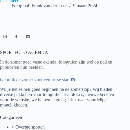
Lees meer
FC
Fotograaf: Frank van der Leer
9 maart 2024
Skillz
1
–
Nootdorp
1
SPORTFOTO AGENDA
In de zomer geen vaste agenda, fotografen zijn wel op pad en
publiceren hun beelden.
Gebruik de zomer voor een frisse start 📸
Wil je het seioen goed beginnen na de zomerstop? Wij bieden
diverse pakketten voor fotografie. Teamfoto’s, nieuwe beelden
voor de website, we helpen je graag.
Link naar voordelige
mogelijkheden.
Categorieën
> Overige sporten