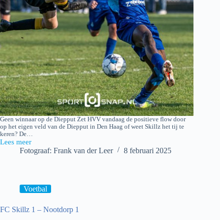
Geen winnaar op de Diepput Zet HVV vandaag de positieve flow door
op het eigen veld van de Diepput in Den Haag of weet Skillz het tij te
keren? De…
Lees meer
HVV
Fotograaf: Frank van der Leer
8 februari 2025
–
FC
Skillz
Voetbal
FC Skillz 1 – Nootdorp 1