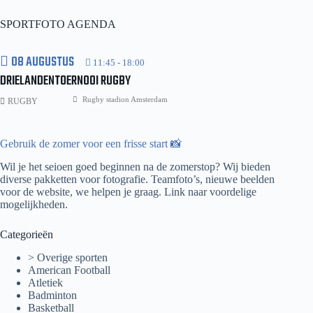
RVC
Celeritas
SPORTFOTO AGENDA
08 AUGUSTUS
11:45
-
18:00
DRIELANDENTOERNOOI RUGBY
Rugby stadion Amsterdam
RUGBY
Gebruik de zomer voor een frisse start 📸
Wil je het seioen goed beginnen na de zomerstop? Wij bieden
diverse pakketten voor fotografie. Teamfoto’s, nieuwe beelden
voor de website, we helpen je graag.
Link naar voordelige
mogelijkheden.
Categorieën
> Overige sporten
American Football
Atletiek
Badminton
Basketball