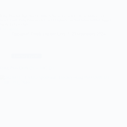
Ring Pass huldigt zijn Olympiers Na de wedstrijd van de dames 1 en
heren 1 van Ring Pass werden de Olympiers, die hun basis hebben liggen
bij de Delftse club,…
Lees meer
Ring
Fotograaf: Frank van der Leer
29 september 2024
Pass
–
huldiging
Olympiers
Hockey (veld)
Ring Pass Delft D1 – HIC D1