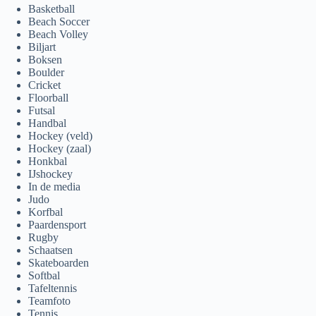
Basketball
Beach Soccer
Beach Volley
Biljart
Boksen
Boulder
Cricket
Floorball
Futsal
Handbal
Hockey (veld)
Hockey (zaal)
Honkbal
IJshockey
In de media
Judo
Korfbal
Paardensport
Rugby
Schaatsen
Skateboarden
Softbal
Tafeltennis
Teamfoto
Tennis