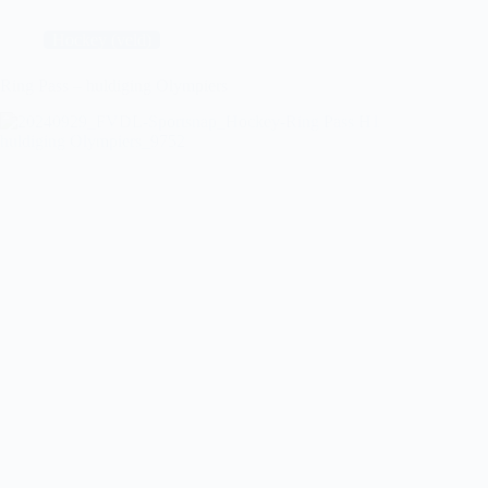
Pass
D1
Hockey (veld)
Ring Pass – huldiging Olympiers