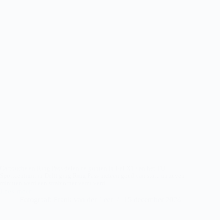
Cartouche en Ring Pass delen de punten In Hal X1 van het TU
Sportcentrum in Delft ging Ring Pass meteen goed van start, na zeven
minuten werd een strafcorner verzilverd.…
Lees meer
Cartouche
Fotograaf: Frank van der Leer
15 december 2024
D1
–
Ring