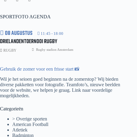
Pass
H1
–
Cartouche
SPORTFOTO AGENDA
H1
08 AUGUSTUS
11:45
-
18:00
DRIELANDENTOERNOOI RUGBY
Rugby stadion Amsterdam
RUGBY
Gebruik de zomer voor een frisse start 📸
Wil je het seioen goed beginnen na de zomerstop? Wij bieden
diverse pakketten voor fotografie. Teamfoto’s, nieuwe beelden
voor de website, we helpen je graag.
Link naar voordelige
mogelijkheden.
Categorieën
> Overige sporten
American Football
Atletiek
Badminton