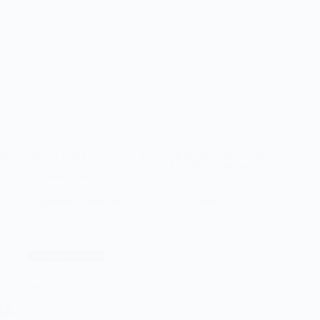
Moeizame start Ring pass, toch drie punten Op Sportpark Hof van Delft
stonden in de promotieklasse de dames van Ring Pass en HIC op het
veld. Op dit moment een…
Lees meer
Ring
Fotograaf: Frank van der Leer
17 maart 2024
Pass
Delft
D1
–
HIC
Hockey (veld)
D1
Ring Pass H1 – Cartouche H1