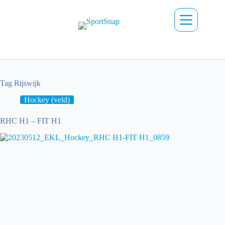
Ga
naar
de
inhoud
Tag
Rijswijk
Hockey (veld)
RHC H1 – FIT H1