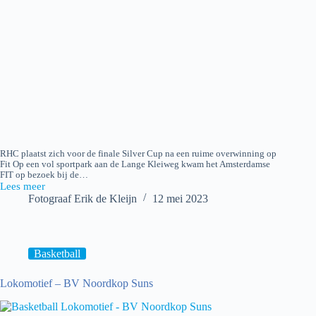
RHC plaatst zich voor de finale Silver Cup na een ruime overwinning op
Fit Op een vol sportpark aan de Lange Kleiweg kwam het Amsterdamse
FIT op bezoek bij de…
Lees meer
RHC
Fotograaf Erik de Kleijn
12 mei 2023
H1
–
FIT
H1
Basketball
Lokomotief – BV Noordkop Suns