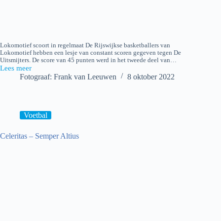
Lokomotief scoort in regelmaat De Rijswijkse basketballers van
Lokomotief hebben een lesje van constant scoren gegeven tegen De
Uitsmijters. De score van 45 punten werd in het tweede deel van…
Lees meer
Lokomotief
Fotograaf: Frank van Leeuwen
8 oktober 2022
–
De
Uitsmijters
Voetbal
Celeritas – Semper Altius