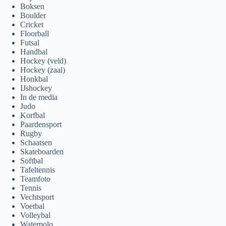
Boksen
Boulder
Cricket
Floorball
Futsal
Handbal
Hockey (veld)
Hockey (zaal)
Honkbal
IJshockey
In de media
Judo
Korfbal
Paardensport
Rugby
Schaatsen
Skateboarden
Softbal
Tafeltennis
Teamfoto
Tennis
Vechtsport
Voetbal
Volleybal
Waterpolo