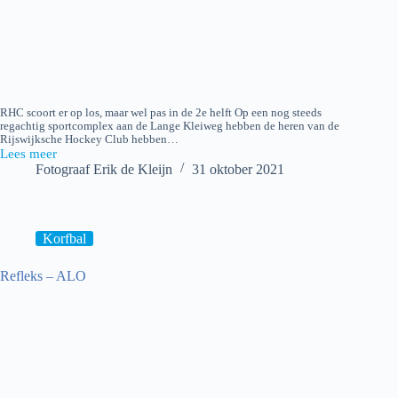
RHC scoort er op los, maar wel pas in de 2e helft Op een nog steeds
regachtig sportcomplex aan de Lange Kleiweg hebben de heren van de
Rijswijksche Hockey Club hebben…
Lees meer
RHC
Fotograaf Erik de Kleijn
31 oktober 2021
H1
–
Ommoord
H1
Korfbal
Refleks – ALO