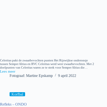
Celeritas pakt de zwaarbevochten punten Het Rijswijkse onderonsje
tussen Semper Altius en RVC Celeritas werd weer zwaarbevochten. Met 2
doelpunten van Celeritas waren ze te sterk voor Semper Altius die…
Lees meer
Celeritas
Fotograaf: Martine Epskamp
9 april 2022
–
Semper
Altius
Korfbal
Refleks – ONDO