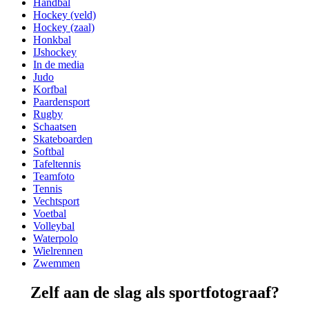
Handbal
Hockey (veld)
Hockey (zaal)
Honkbal
IJshockey
In de media
Judo
Korfbal
Paardensport
Rugby
Schaatsen
Skateboarden
Softbal
Tafeltennis
Teamfoto
Tennis
Vechtsport
Voetbal
Volleybal
Waterpolo
Wielrennen
Zwemmen
Zelf aan de slag als sportfotograaf?