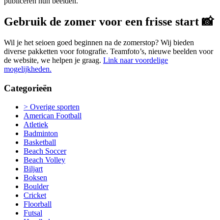
publiceren hun beelden.
Gebruik de zomer voor een frisse start 📸
Wil je het seioen goed beginnen na de zomerstop? Wij bieden
diverse pakketten voor fotografie. Teamfoto’s, nieuwe beelden voor
de website, we helpen je graag.
Link naar voordelige
mogelijkheden.
Categorieën
> Overige sporten
American Football
Atletiek
Badminton
Basketball
Beach Soccer
Beach Volley
Biljart
Boksen
Boulder
Cricket
Floorball
Futsal