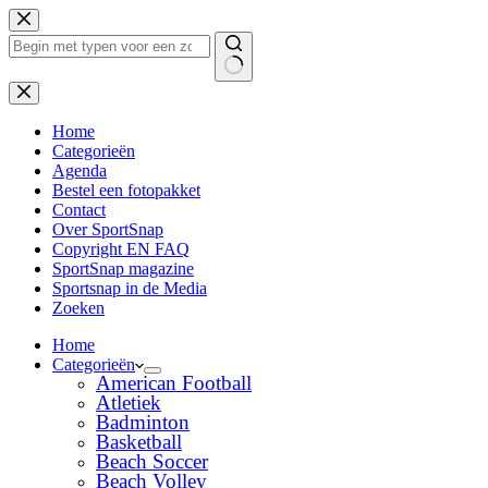
Ga
naar
de
inhoud
Geen
resultaten
Home
Categorieën
Agenda
Bestel een fotopakket
Contact
Over SportSnap
Copyright EN FAQ
SportSnap magazine
Sportsnap in de Media
Zoeken
Home
Categorieën
American Football
Atletiek
Badminton
Basketball
Beach Soccer
Beach Volley