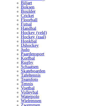
Biljart
Boksen
Boulder
Cricket
Floorball
Futsal
Handbal
Hockey (veld)
Hockey (zaal)
Honkbal
IJshockey
Judo
Paardensport
Korfbal
Rugby
Schaatsen
Skateboarden
Tafeltennis
Teamfoto
Tennis
Voetbal
Volleybal
Waterpolo
Wielrennen
Zwemmen