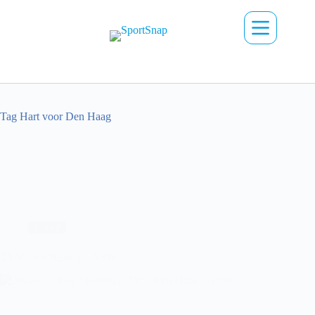
Ga
naar
de
inhoud
Tag
Hart voor Den Haag
Futsal
ZVV Den Haag 1 – ASW 1