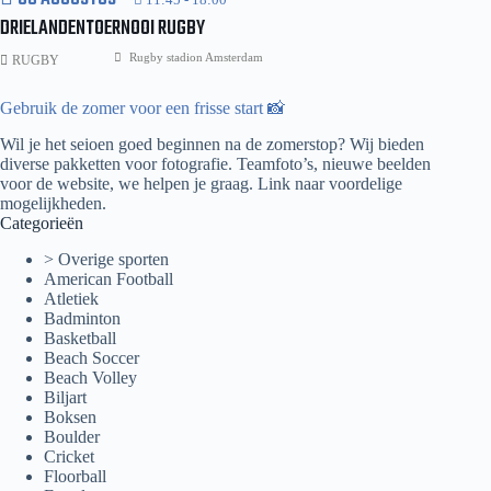
–
DRIELANDENTOERNOOI RUGBY
ASW
1
Rugby stadion Amsterdam
RUGBY
Gebruik de zomer voor een frisse start 📸
Wil je het seioen goed beginnen na de zomerstop? Wij bieden
diverse pakketten voor fotografie. Teamfoto’s, nieuwe beelden
voor de website, we helpen je graag.
Link naar voordelige
mogelijkheden.
Categorieën
> Overige sporten
American Football
Atletiek
Badminton
Basketball
Beach Soccer
Beach Volley
Biljart
Boksen
Boulder
Cricket
Floorball