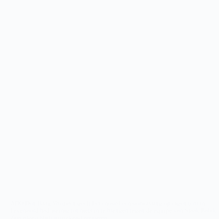
ADO Den Haag Vrouwen geeft Feyenoord een oorwassing op eigen terrein
Feyenoord had weinig tot niets in te brengen tegen de equipe van Sjaak Polak.
Zijn ploeg blijft uitstekend presteren…