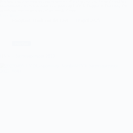
Prachtig jeugdtoernooi met internationale allure Op zaterdag 19 april vond het
internationale Sterrentoernooi weer plaats op HVV de Diepput in Den Haag. Dit
geweldige voetbalfeest met allure wordt al voor…
Lees meer
HVV
Fotograaf: Frank van der Leer
19 april 2025
Internationaal
Sterrentoernooi
2025
Voetbal
HVV – Sterrentoernooi 2023