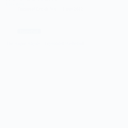
Lees meer
Feyenoord
Fotograaf Eric de Wit
1 mei 2022
–
ADO
Den
Haag
(VR)
Basketball
The Hague Royals – Feyenoord Basketball