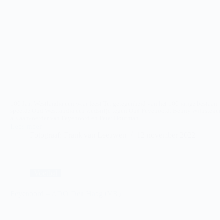
100 Jaar Westlandia een waar feest Ter gelegenheid van het 100 jarige bestaan
speelde Oud Westlandia een wedstrijd tegen Oud Feyenoord. Benny Wijnsteker
als aanvoerder van Feyenoord en Peter Houtman…
Lees meer
Oud
Fotograaf: Frank van Leeuwen
12 november 2022
Westlandia
–
Oud
Feyenoord
Voetbal
Feyenoord – ADO Den Haag (VR)