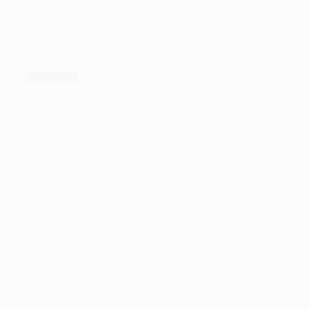
Lees meer
ZZ
Fotograaf: Martine Epskamp
15 oktober 2022
Leiden
–
Feyenoord
Handbal
WHC/Hercules – Feyenoord