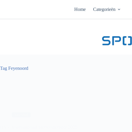
Ga
naar
Home
Categorieën
de
inhoud
Tag
Feyenoord
Voetbal
HVV Internationaal Sterrentoernooi 2025