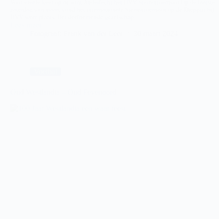
Voor vierde keer op rij wint Anderlecht het HVV Sterrentoernooi Op de laatste
zaterdag van maart vond het internationale Sterrentoernooi op de Diepput bij
HVV weer plaats. Het deelnemende gezelschap…
Lees meer
HVV
Fotograaf: Frank van der Leer
30 maart 2024
–
Sterrentoernooi
2024
Voetbal
Oud Westlandia – Oud Feyenoord