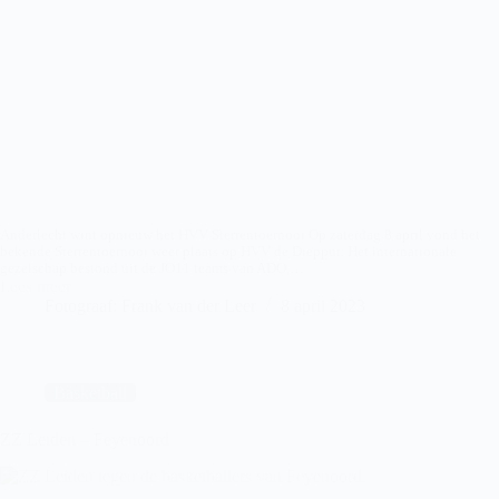
Anderlecht wint opnieuw het HVV Sterrentoernooi Op zaterdag 8 april vond het
bekende Sterrentoernooi weer plaats op HVV de Diepput. Het internationale
gezelschap bestond uit de JO11 teams van ADO,…
Lees meer
HVV
Fotograaf: Frank van der Leer
8 april 2023
–
Sterrentoernooi
2023
Basketball
ZZ Leiden – Feyenoord