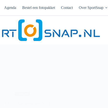
Agenda
Bestel een fotopakket
Contact
Over SportSnap
Voetbal
HVV – Sterrentoernooi 2024