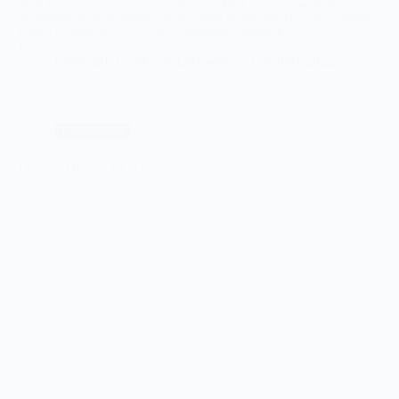
Mark Caljouw, wereldranking nummer 25 Mark Caljouw speelt de meeste
wedstrijden in het buitenland op alle grote toernooien. De reden is simpel,
punten verzamelen voor de World Badminton Ranking en…
Lees meer
Badmintonner
Fotograaf: Frank van Leeuwen
1 oktober 2022
Mark
Caljouw
van
Dunlop
DKC
Badminton
Dunlop DKC – BC Drop Shot