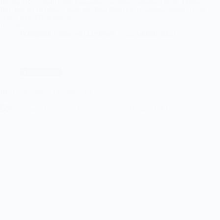
Dunlop DKC verspilt ruime koppositie voor directe plaatsing finale. Dunlop
DKC had het zaterdag al zwaar met Drop Shot (4-4) en zondag volgde een 2-6
verlies tegen FIT Almere in…
Lees meer
DUNLOP
Fotograaf: Frank van Leeuwen
22 januari 2023
DKC-
FIT
ALMERE
Badminton
BC Drop Shot – Dunlop DKC