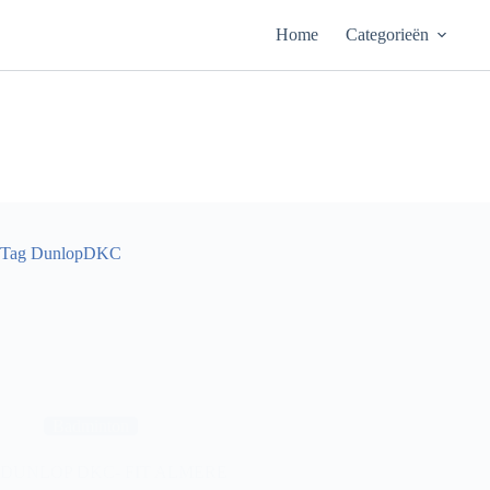
Ga
naar
Home
Categorieën
de
inhoud
Tag
DunlopDKC
Badminton
DUNLOP DKC- FIT ALMERE