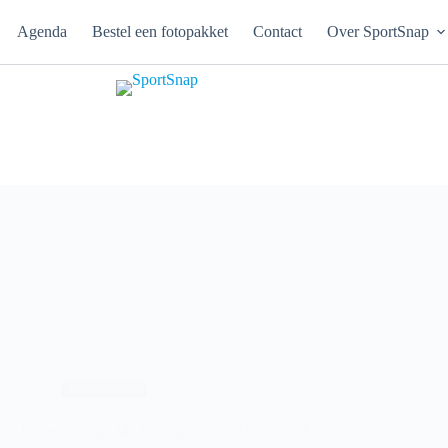
Agenda
Bestel een fotopakket
Contact
Over SportSnap
Badminton
Badmintonner Mark Caljouw van Dunlop DKC