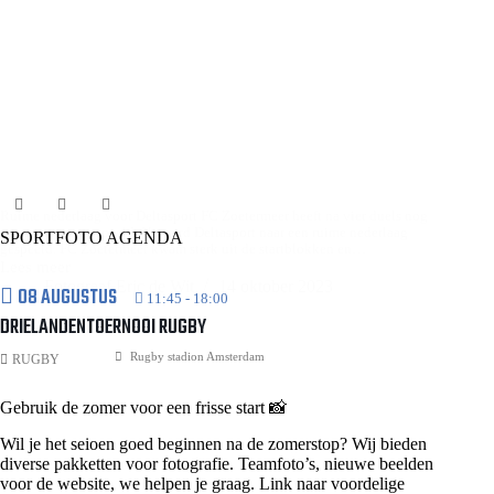
Ruime nederlaag voor Deltasport FC Zoetermeer heeft na vier duels nog
geen punten verspeeld. Nu werd Deltasport naar een ruime nederlaag
SPORTFOTO AGENDA
gespeeld. FC Zoetermeer kwam sterk uit de startblokken en…
Lees meer
FC
Fotograaf Eric de Wit
14 oktober 2023
08 AUGUSTUS
Zoetermeer
11:45
-
18:00
–
DRIELANDENTOERNOOI RUGBY
Deltasport
Rugby stadion Amsterdam
RUGBY
Gebruik de zomer voor een frisse start 📸
Wil je het seioen goed beginnen na de zomerstop? Wij bieden
diverse pakketten voor fotografie. Teamfoto’s, nieuwe beelden
voor de website, we helpen je graag.
Link naar voordelige