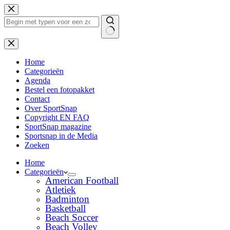
Ga
naar
de
inhoud
Geen
resultaten
Home
Categorieën
Agenda
Bestel een fotopakket
Contact
Over SportSnap
Copyright EN FAQ
SportSnap magazine
Sportsnap in de Media
Zoeken
Home
Categorieën
American Football
Atletiek
Badminton
Basketball
Beach Soccer
Beach Volley