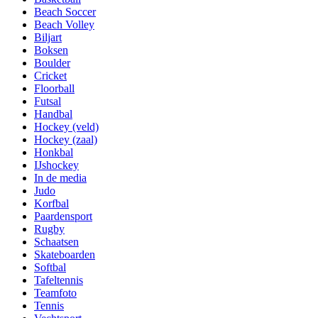
Beach Soccer
Beach Volley
Biljart
Boksen
Boulder
Cricket
Floorball
Futsal
Handbal
Hockey (veld)
Hockey (zaal)
Honkbal
IJshockey
In de media
Judo
Korfbal
Paardensport
Rugby
Schaatsen
Skateboarden
Softbal
Tafeltennis
Teamfoto
Tennis