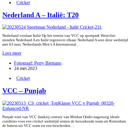
Cricket
Nederland A – Italië: T20
Nederland verslaat Italië Op het terrein van VCC op sportpark Westvliet
stonden Nederland A en Italië tegenover elkaar. Nederland A won deze wedstrijd
met 63 runs. Netherlands Men’s A International…
Nederland
Lees meer
A
Fotograaf: Perry Biemans
–
24 mei 2023
Italië:
T20
Cricket
VCC – Punjab
Punjab wint van VCC dankzij century van Minhas Onder nagenoeg ideale
condities voor een cricket wedstrijd wisten de bezoekende team uit Rotterdam
de batters uit VCC team tot een bescheiden…