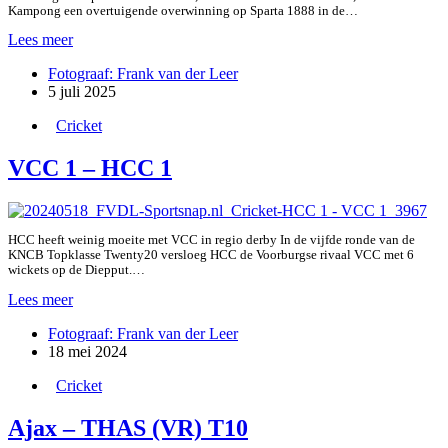
Kampong een overtuigende overwinning op Sparta 1888 in de…
Sparta
Lees meer
1
Fotograaf: Frank van der Leer
–
5 juli 2025
Kampong
1
Cricket
VCC 1 – HCC 1
HCC heeft weinig moeite met VCC in regio derby In de vijfde ronde van de
KNCB Topklasse Twenty20 versloeg HCC de Voorburgse rivaal VCC met 6
wickets op de Diepput.…
VCC
Lees meer
1
Fotograaf: Frank van der Leer
–
18 mei 2024
HCC
1
Cricket
Ajax – THAS (VR) T10