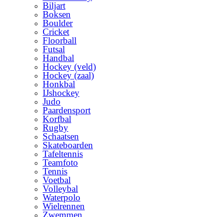
Biljart
Boksen
Boulder
Cricket
Floorball
Futsal
Handbal
Hockey (veld)
Hockey (zaal)
Honkbal
IJshockey
Judo
Paardensport
Korfbal
Rugby
Schaatsen
Skateboarden
Tafeltennis
Teamfoto
Tennis
Voetbal
Volleybal
Waterpolo
Wielrennen
Zwemmen