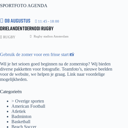
The
SPORTFOTO AGENDA
Hague
2023
08 AUGUSTUS
11:45
-
18:00
DRIELANDENTOERNOOI RUGBY
Rugby stadion Amsterdam
RUGBY
Gebruik de zomer voor een frisse start 📸
Wil je het seioen goed beginnen na de zomerstop? Wij bieden
diverse pakketten voor fotografie. Teamfoto’s, nieuwe beelden
voor de website, we helpen je graag.
Link naar voordelige
mogelijkheden.
Categorieën
> Overige sporten
American Football
Atletiek
Badminton
Basketball
Beach Soccer