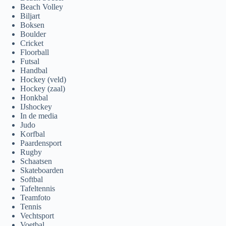
Beach Volley
Biljart
Boksen
Boulder
Cricket
Floorball
Futsal
Handbal
Hockey (veld)
Hockey (zaal)
Honkbal
IJshockey
In de media
Judo
Korfbal
Paardensport
Rugby
Schaatsen
Skateboarden
Softbal
Tafeltennis
Teamfoto
Tennis
Vechtsport
Voetbal