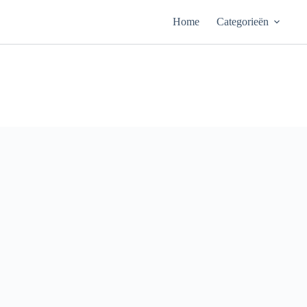
Ga
naar
Home
Categorieën
de
inhoud