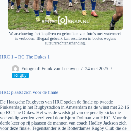
Waarschuwing: het kopiëren en gebruiken van foto's met watermerk
is verboden. Illegaal gebruik kan resulteren in boetes wegens
auteursrechtenschending.
HRC 1 – RC The Dukes 1
Fotograaf: Frank van Leeuwen
24 mei 2025
Rugby
HRC plaatst zich voor de finale
De Haagsche Rugbyers van HRC spelen de finale op tweede
Pinksterdag in het Rugbystadion in Amsterdam na de winst met 22-16
op RC The Dukes. Het was de wedstrijd van de penalty kicks die
veelvuldig werden verzilverd door Bjorn Dolman van HRC. Voor de
derde keer op rij plaatsen de mannen van coach Hadley Jackson zich
voor deze finale. Tegenstander is de Rotterdamse Rugby Club die de