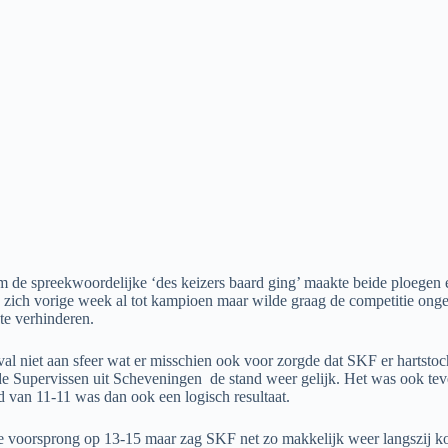
spreekwoordelijke ‘des keizers baard ging’ maakte beide ploegen er t
ich vorige week al tot kampioen maar wilde graag de competitie ongesl
te verhinderen.
l niet aan sfeer wat er misschien ook voor zorgde dat SKF er hartstoch
e Supervissen uit Scheveningen de stand weer gelijk. Het was ook teven
d van 11-11 was dan ook een logisch resultaat.
ine voorsprong op 13-15 maar zag SKF net zo makkelijk weer langszij 