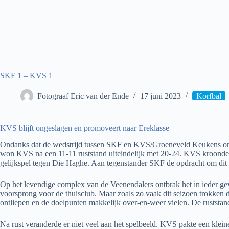
SKF 1 – KVS 1
Fotograaf Eric van der Ende
17 juni 2023
Korfbal
KVS blijft ongeslagen en promoveert naar Ereklasse
Ondanks dat de wedstrijd tussen SKF en KVS/Groeneveld Keukens om de 
won KVS na een 11-11 ruststand uiteindelijk met 20-24. KVS kroonde z
gelijkspel tegen Die Haghe. Aan tegenstander SKF de opdracht om dit 
Op het levendige complex van de Veenendalers ontbrak het in ieder geva
voorsprong voor de thuisclub. Maar zoals zo vaak dit seizoen trokken d
ontliepen en de doelpunten makkelijk over-en-weer vielen. De ruststan
Na rust veranderde er niet veel aan het spelbeeld. KVS pakte een kle