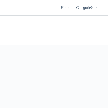
Ga
naar
Home
Categorieën
de
inhoud