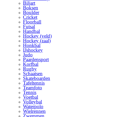
Biljart
Boksen
Boulder
Cricket
Floorball
Futsal
Handbal
Hockey (veld)
Hockey (zaal)
Honkbal
IJshockey
Judo
Paardensport
Korfbal
Rugby
Schaatsen
Skateboarden
Tafeltennis
Teamfoto
Tennis
Voetbal
Volleybal
Waterpolo
Wielrennen
Zwemmen