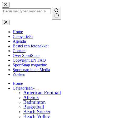
Ga
naar
de
inhoud
Geen
resultaten
Home
Categorieën
Agenda
Bestel een fotopakket
Contact
Over SportSnap
Copyright EN FAQ
SportSnap magazine
Sportsnap in de Media
Zoeken
Home
Categorieën
American Football
Atletiek
Badminton
Basketball
Beach Soccer
Beach Volley