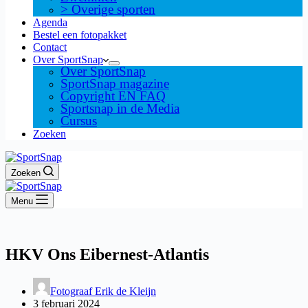
> Overige sporten
Agenda
Bestel een fotopakket
Contact
Over SportSnap
Over SportSnap
SportSnap magazine
Copyright EN FAQ
Sportsnap in de Media
Cursus
Zoeken
Zoeken
Menu
HKV Ons Eibernest-Atlantis
Fotograaf Erik de Kleijn
3 februari 2024