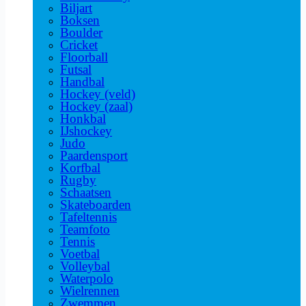
Biljart
Boksen
Boulder
Cricket
Floorball
Futsal
Handbal
Hockey (veld)
Hockey (zaal)
Honkbal
IJshockey
Judo
Paardensport
Korfbal
Rugby
Schaatsen
Skateboarden
Tafeltennis
Teamfoto
Tennis
Voetbal
Volleybal
Waterpolo
Wielrennen
Zwemmen