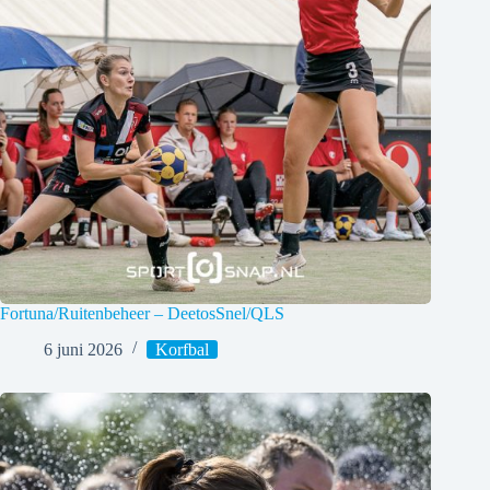
Fortuna/Ruitenbeheer – DeetosSnel/QLS
6 juni 2026
Korfbal