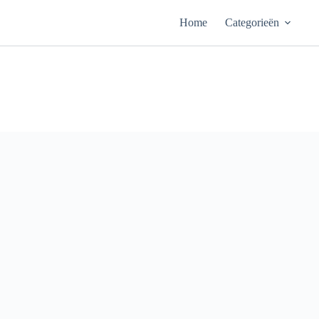
Ga
naar
Home
Categorieën
de
inhoud