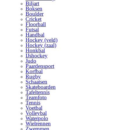
Biljart
Boksen
Boulder
Cricket
Floorball
Futsal
Handbal
Hockey (veld)
Hockey (zaal)
Honkbal
IJshockey
Judo
Paardensport
Korfbal
Rugby
Schaatsen
Skateboarden
Tafeltennis
Teamfoto
Tennis
Voetbal
Volleybal
Waterpolo
Wielrennen
Zwemmen