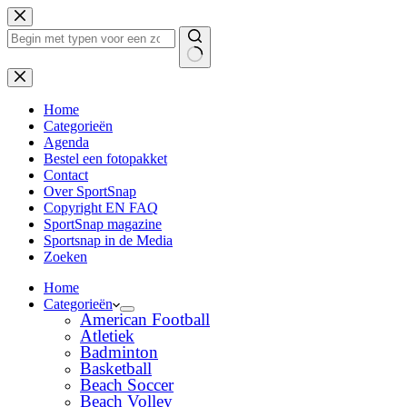
Ga
naar
de
inhoud
Geen
resultaten
Home
Categorieën
Agenda
Bestel een fotopakket
Contact
Over SportSnap
Copyright EN FAQ
SportSnap magazine
Sportsnap in de Media
Zoeken
Home
Categorieën
American Football
Atletiek
Badminton
Basketball
Beach Soccer
Beach Volley