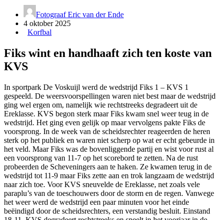
Fotograaf Eric van der Ende
4 oktober 2025
Korfbal
Fiks wint en handhaaft zich ten koste van
KVS
In sportpark De Voskuijl werd de wedstrijd Fiks 1 – KVS 1
gespeeld. De weersvoorspellingen waren niet best maar de wedstrijd
ging wel ergen om, namelijk wie rechtstreeks degradeert uit de
Ereklasse. KVS begon sterk maar Fiks kwam snel weer teug in de
wedstrijd. Het ging even gelijk op maar vervolgens pakte Fiks de
voorsprong. In de week van de scheidsrechter reageerden de heren
sterk op het publiek en waren niet scherp op wat er echt gebeurde in
het veld. Maar Fiks was de bovenliggende partij en wist voor rust al
een voorsprong van 11-7 op het scorebord te zetten. Na de rust
probeerden de Scheveningers aan te haken. Ze kwamen terug in de
wedstrijd tot 11-9 maar Fiks zette aan en trok langzaam de wedstrijd
naar zich toe. Voor KVS sneuvelde de Ereklasse, net zoals vele
paraplu’s van de toeschouwers door de storm en de regen. Vanwege
het weer werd de wedstrijd een paar minuten voor het einde
beëindigd door de scheidsrechters, een verstandig besluit. Einstand
18-11, KVS degradeert rechtstreeks en speelt in het voorjaar in de