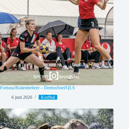
Fortuna/Ruitenbeheer – DeetosSnel/QLS
6 juni 2026
Korfbal