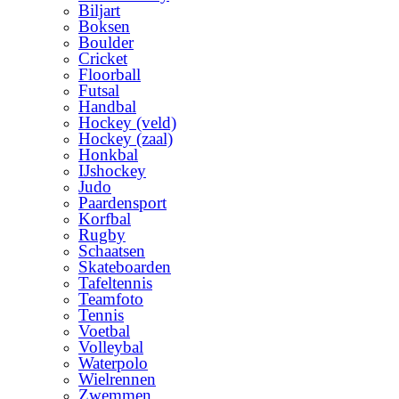
Biljart
Boksen
Boulder
Cricket
Floorball
Futsal
Handbal
Hockey (veld)
Hockey (zaal)
Honkbal
IJshockey
Judo
Paardensport
Korfbal
Rugby
Schaatsen
Skateboarden
Tafeltennis
Teamfoto
Tennis
Voetbal
Volleybal
Waterpolo
Wielrennen
Zwemmen