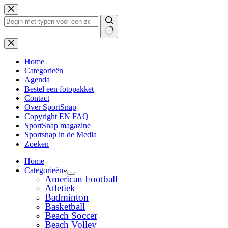
Ga
naar
de
inhoud
Geen
resultaten
Home
Categorieën
Agenda
Bestel een fotopakket
Contact
Over SportSnap
Copyright EN FAQ
SportSnap magazine
Sportsnap in de Media
Zoeken
Home
Categorieën
American Football
Atletiek
Badminton
Basketball
Beach Soccer
Beach Volley