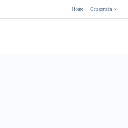
Ga
naar
Home
Categorieën
de
inhoud