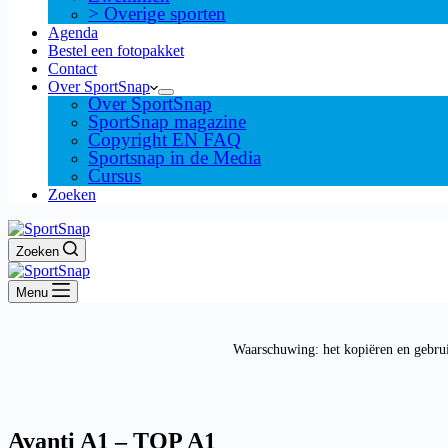
> Overige sporten
Agenda
Bestel een fotopakket
Contact
Over SportSnap
Over SportSnap
SportSnap magazine
Copyright EN FAQ
Sportsnap in de Media
Cursus
Zoeken
Zoeken
Menu
Waarschuwing: het kopiëren en gebrui
Avanti A1 – TOP A1