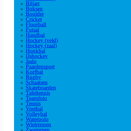
Biljart
Boksen
Boulder
Cricket
Floorball
Futsal
Handbal
Hockey (veld)
Hockey (zaal)
Honkbal
IJshockey
Judo
Paardensport
Korfbal
Rugby
Schaatsen
Skateboarden
Tafeltennis
Teamfoto
Tennis
Voetbal
Volleybal
Waterpolo
Wielrennen
Zwemmen