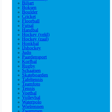
Biljart
Boksen
Boulder
Cricket
Floorball
Futsal
Handbal
Hockey (veld)
Hockey (zaal)
Honkbal
IJshockey
Judo
Paardensport
Korfbal
Rugby
Schaatsen
Skateboarden
Tafeltennis
Teamfoto
Tennis
Voetbal
Volleybal
Waterpolo
Wielrennen
Zwemmen