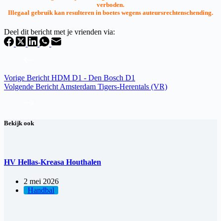
verboden.
Illegaal gebruik kan resulteren in boetes wegens auteursrechtenschending.
Deel dit bericht met je vrienden via:
Vorige
Bericht
HDM D1 - Den Bosch D1
Volgende
Bericht
Amsterdam Tigers-Herentals (VR)
Bekijk ook
HV Hellas-Kreasa Houthalen
2 mei 2026
Handbal