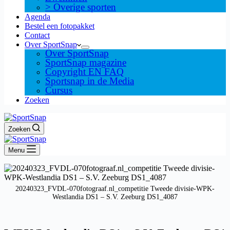
> Overige sporten
Agenda
Bestel een fotopakket
Contact
Over SportSnap
Over SportSnap
SportSnap magazine
Copyright EN FAQ
Sportsnap in de Media
Cursus
Zoeken
Zoeken
Menu
20240323_FVDL-070fotograaf.nl_competitie Tweede divisie-WPK-
Westlandia DS1 – S.V. Zeeburg DS1_4087