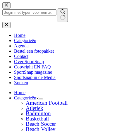
Ga
naar
de
inhoud
Geen
resultaten
Home
Categorieën
Agenda
Bestel een fotopakket
Contact
Over SportSnap
Copyright EN FAQ
SportSnap magazine
Sportsnap in de Media
Zoeken
Home
Categorieën
American Football
Atletiek
Badminton
Basketball
Beach Soccer
Beach Volley