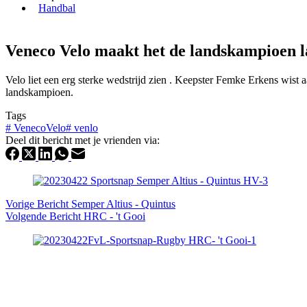
Handbal
Veneco Velo maakt het de landskampioen l
Velo liet een erg sterke wedstrijd zien . Keepster Femke Erkens wist 
landskampioen.
Tags
#
VenecoVelo
#
venlo
Deel dit bericht met je vrienden via:
Vorige
Bericht
Semper Altius - Quintus
Volgende
Bericht
HRC - 't Gooi