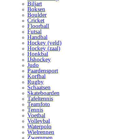
Biljart
Boksen
Boulder
Cricket
Floorball
Futsal
Handbal
Hockey (veld)
Hockey (zaal)
Honkbal
IJshockey
Judo
Paardensport
Korfbal
Rugby
Schaatsen
Skateboarden
Tafeltennis
Teamfoto
Tennis
Voetbal
Volleybal
Waterpolo
Wielrennen
Zwemmen