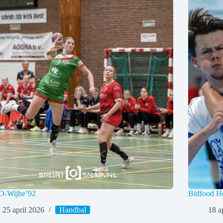
-Wijhe’92
Bidfood H
25 april 2026
Handbal
18 a