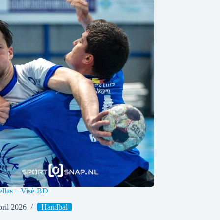
ellas – Visè-BD
pril 2026
Handbal