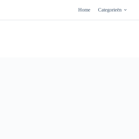
Ga
naar
Home
Categorieën
de
inhoud