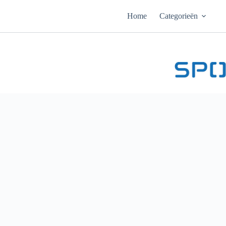
Ga
naar
Home
Categorieën
de
inhoud