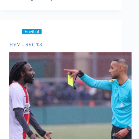
Voetbal
HVV – SVC’08