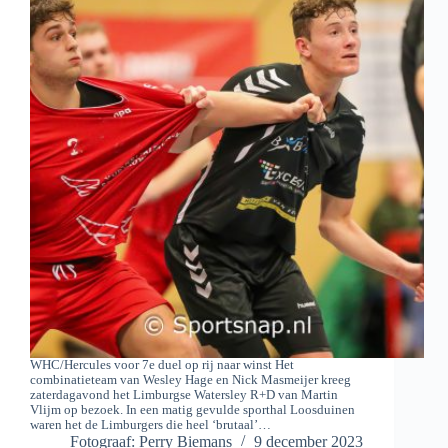
WHC/Hercules voor 7e duel op rij naar winst Het
combinatieteam van Wesley Hage en Nick Masmeijer kreeg
zaterdagavond het Limburgse Watersley R+D van Martin
Vlijm op bezoek. In een matig gevulde sporthal Loosduinen
waren het de Limburgers die heel ‘brutaal’…
Fotograaf: Perry Biemans
9 december 2023