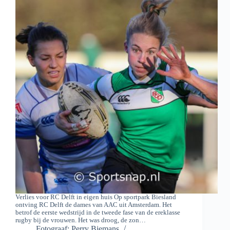
Verlies voor RC Delft in eigen huis Op sportpark Biesland
ontving RC Delft de dames van AAC uit Amsterdam. Het
betrof de eerste wedstrijd in de tweede fase van de ereklasse
rugby bij de vrouwen. Het was droog, de zon…
Fotograaf: Perry Biemans