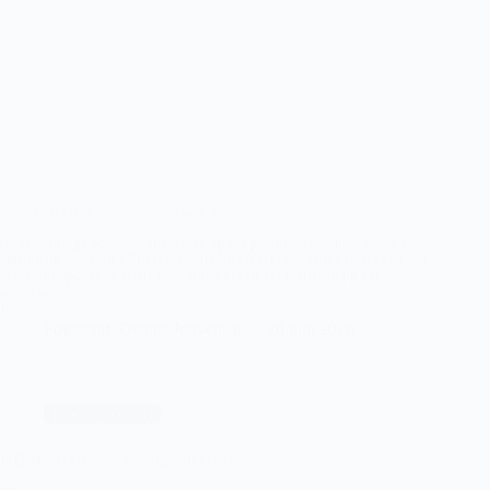
Westlandia (za) wint Westland Cup 2026
Onder zonnige omstandigheden en op het prachtige complex van VV
Naaldwijk maakten VELO en Westlandia (za) er een leuke finale van. Na
een gelijkopgaande eerste helft stond er een 1-1 ruststand op het
scorebord.
Lees verder
Velo-
Fotograaf: Dennis Jouvenaar
20 juni 2026
Westlandia
Hockey (veld)
HDM MO18-1 – Pinoké MO18-1