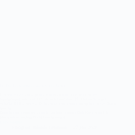
FC Dordrecht wint eerste oefenwedstrijd
Een uur eerder dan gepland ivm het warme weer werd op het
buurgelegen veld van DFC de oefenwedstrijd FC Dordrecht tegen
Schalke 04 II gespeeld. De bezoekers uit komen uit op het vierde Duitse
niveau.
Door het onverwachte vertrek van hoofdtrainer Dirk Kuyt, stond de
ploeg onder leiding Brian Groenewegen.
Lees verder
FC
Fotograaf: Jolanda Lehmann
27 juni 2026
Dordrecht
–