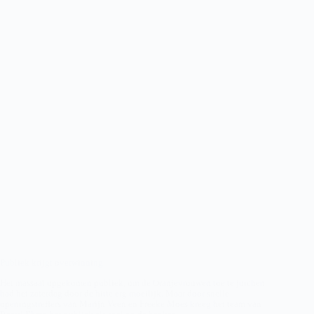
Publiek krijgt overwinning
Het massaal opgekomen publiek, om de Oranjevrouwen toe te juichen
had het zaterdag door de hitte erg moeilijk. Maar door snelle
openingstreffers van Marijn Veen en Freeke Moes kreeg het team van