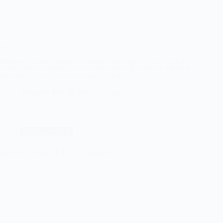
India verslaat Duitsland
Duitsland kon onvoldoende weerstand bieden tegen het spel van India.
Al snel liepen de Duitsers tegen en achterstand op en het duel eindigde
uiteindelijk in een 3-1 overwinning voor India.
Lees verder
India
Fotograaf Eric de Wit
17 juni 2026
–
Duitsland,
FIH
Pro
League
Hockey (veld)
Spanje – Ierland, FIH PRO League