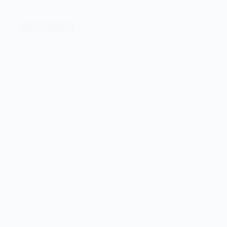
FC
Schalke
04
Hockey (veld)
II
Nederland – India, FIH Pro League