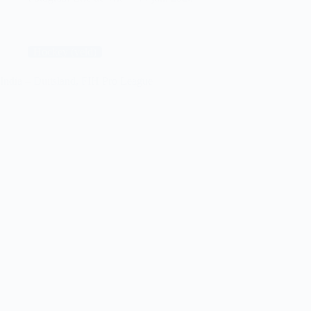
–
Spanje,
FIH
Pro
League
Hockey (veld)
India – Duitsland, FIH Pro League