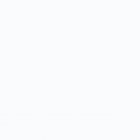
Ierland verslaat Spanje
De Ierse vrouwenploeg boekte een knappe overwinning op Spanje en
kwamen zelf met op een 3-0 voorsprong. De Spaanse dames kwamen
uiteindelijk wel tot scoren b=maar bleven steken op een 3-1 stand. Een
waarschijnlijk niet ingecalculeerd verlies.
Lees verder
Ierland
Fotograaf Eric de Wit
19 juni 2026