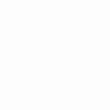
Raoul Ehren het publiek als snel op de banken.
Lees verder
Nederland
Fotograaf Eric de Wit
20 juni 2026
–
Spanje,
FIH
Pro
League
Hockey (veld)
Duitsland – India, FIH Pro League