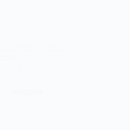
Duitsland verslaat India in slotseconden
De felle strijd tussen beide landen werd, wellicht tegen alle
verwachtingen in gewonnen door Duitsland. Met nog 7 seconden op de
klok kregen de Duitsers een strafcorner die door de arbitrage niet werd
goedgekeurd.
Lees verder
Duitsland
Fotograaf Eric de Wit
19 juni 2026
–
India,
FIH
Pro
League
Hockey (veld)
Ierland – Spanje, FIH Pro League