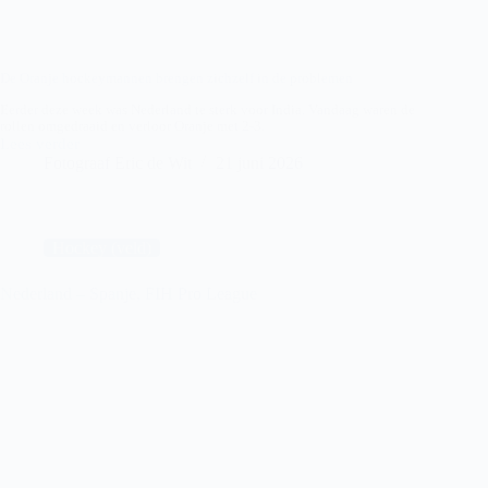
De Oranje hockeymannen brengen zichzelf in de problemen
Eerder deze week was Nederland te sterk voor India. Vandaag waren de
rollen omgedraaid en verloor Oranje met 2-3.
Lees verder
Nederland
Fotograaf Eric de Wit
21 juni 2026
–
India,
FIH
Pro
League
Hockey (veld)
Nederland – Spanje, FIH Pro League