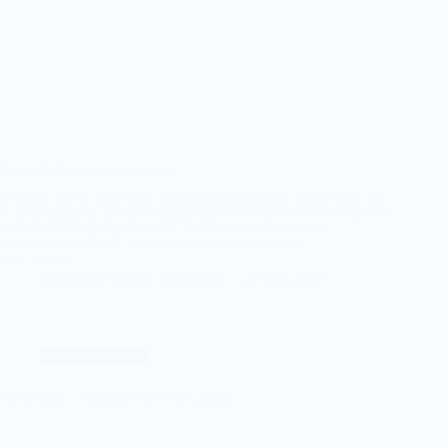
HAAG 88 Nederlands kampioen!
De finale van het Nederlands Kampioenschap hockey tussen HAAG 88
en DOING groeide uit tot een spannende best-of-three serie. DOING won
de eerste wedstrijd na shoot-outs, maar HAAG 88 antwoordde
overtuigend met een 5-1 overwinning in het tweede duel.
Lees verder
HAAG
Fotograaf: Dennis Jouvenaar
20 juni 2026
88
–
DOING
Hockey (veld)
Nederland – Spanje, FIH Pro League