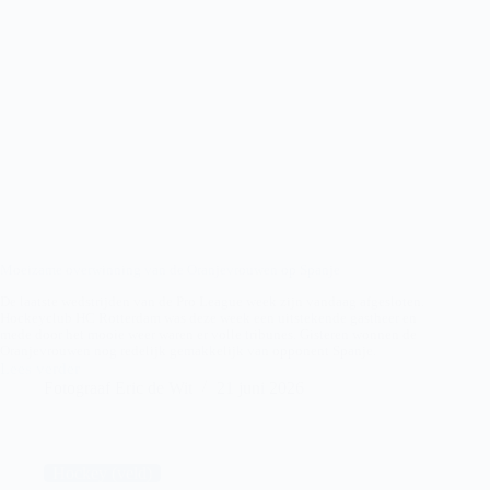
Moeizame overwinning van de Oranjevrouwen op Spanje
De laatste wedstrijden van de Pro League week zijn vandaag afgesloten.
Hockeyclub HC Rotterdam was deze week een uitstekende gastheer en
mede door het mooie weer waren er volle tribunes. Gisteren wonnen de
Oranjevrouwen nog redelijk gemakkelijk van opponent Spanje.
Lees verder
Nederland
Fotograaf Eric de Wit
21 juni 2026
–
Spanje,
FIH
Pro
League
Hockey (veld)