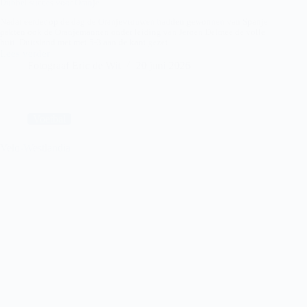
Dubbel succes voor Oranje
Nadat eerder op de dag de Oranjevrouwen hadden gewonnen van Spanje
pakten ook de Oranjemannen onder leiding van Jeroen Delmee de volle
buit. Duitsland met met 5-3 aan de kant gezet.
Lees verder
Nederland
Fotograaf Eric de Wit
20 juni 2026
–
Duitsland,
FIH
Pro
League
Voetbal
Velo-Westlandia