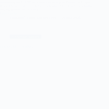
ontmoeting heeft HDM een kleine voorsprong op Pinoké. De Haagse
ploeg won het eerste duel met 2-3 en begint daardoor met een gunstige
uitgangspositie aan de return.
Lees verder
HDM
Fotograaf: Frank van der Leer
20 juni 2026
MO18-
1
–
Pinoké
MO18-
> Overige sporten
1
HAAG 88 – DOING