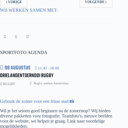
VORIGE
VOLGENDE
–
FC
WIJ WERKEN SAMEN MET:
Schalke
04
II
SPORTFOTO AGENDA
08 AUGUSTUS
11:45
-
18:00
DRIELANDENTOERNOOI RUGBY
Rugby stadion Amsterdam
RUGBY
Gebruik de zomer voor een frisse start 📸
Wil je het seioen goed beginnen na de zomerstop? Wij bieden
diverse pakketten voor fotografie. Teamfoto’s, nieuwe beelden
voor de website, we helpen je graag.
Link naar voordelige
mogelijkheden.