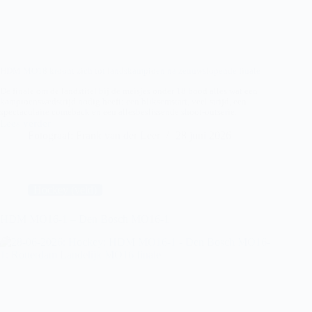
HDM MO18 kroont zich tot landskampioen na zenuwslopende finale
De finale om de landstitel bij de meisjes onder 18 bood alles wat een
kampioenswedstrijd nodig heeft: een bliksemstart, veel strijd, een
spectaculaire comeback en een allesbeslissende shoot-outserie.
Lees verder
HDM
Fotograaf: Frank van der Leer
28 juni 2026
MO18-
1
–
SCHC
MO18-
Hockey (veld)
1
HDM MO16-1 – Den Bosch MO16-1