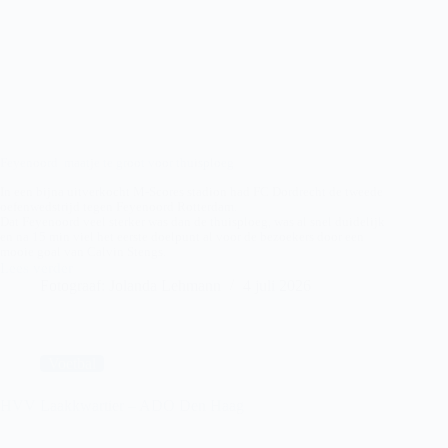
Feyenoord maatje te groot voor thuisploeg
In een bijna uitverkocht M-Scores stadion had FC Dordrecht de tweede
oefenwedstrijd tegen Feyenoord Rotterdam.
Dat Feyenoord veel sterker was dan de thuisploeg, was al snel duidelijk
en na 15 min viel het eerste doelpunt al voor de bezoekers door een
mooie goal van Calvin Stengs.
Lees verder
FC
Fotograaf: Jolanda Lehmann
4 juli 2026
Dordrecht
–
Feyenoord
Voetbal
HVV Laakkwartier – ADO Den Haag