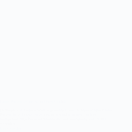
Emmy Pordon de snelste in Honselersdijk
De Ronde van Honselersdijk is gewonnen door de Amsterdamse Emmy
Pordon. In de laatste ronde wist zij afstand te nemen van haar
teamgenoot Silje Bader en finishte met een voorsprong van 10.961
seconden.
Lees verder
Ronde