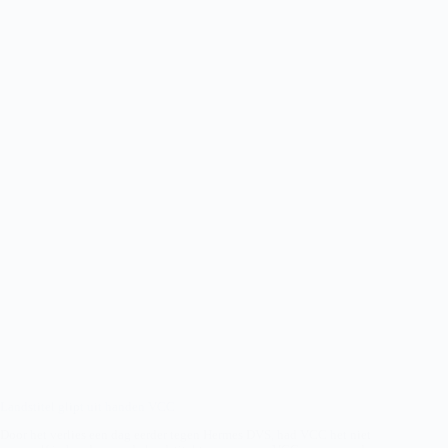
Landstitel glipt uit handen VCC
Door het verlies een dag eerder tegen Hermes DVS, had VCC het niet