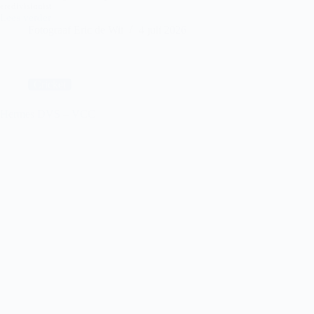
eredivisionist.
Lees verder
HVV
Fotograaf Eric de Wit
4 juli 2026
Laakkwartier
–
ADO
Den
Haag
Cricket
Hermes DVS – VCC