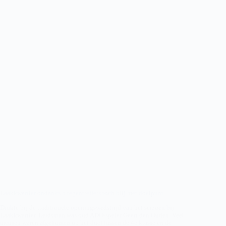
Laakkwartier ondanks 5 tegentreffers toch blij met doelpunt
Drukte bij de traditionele openingswedstrijd van het seizoen bij
Laakkwartier. Leidsman was oud ADO-speler Geert den Ouden. Veel
mensen waren afgekomen op het duel tussen de 4e klasse en de