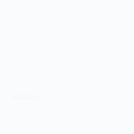
Glipt kampioenschap VCC uit handen???
Op sportpark Harga ontving gastheer Hermes DVS het uit Voorburg
afkomstige VCC. Dit weekend valt de beslissing in de Topklasse Cricket
en bij winst heeft VCC een goede uitgangspositie voor het
landskampioenschap.
Lees verder
Hermes
Fotograaf: Perry Biemans
4 juli 2026
DVS
–
VCC
Wielrennen
Ronde van Honselersdijk