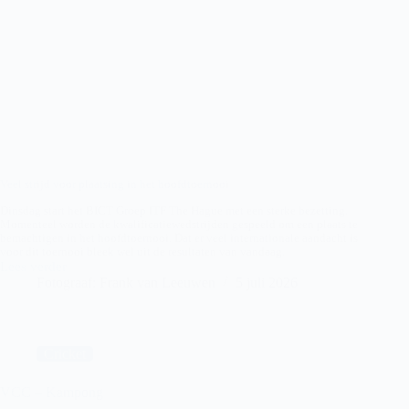
Veel strijd voor plaatsing in het hoofdtoernooi
Dinsdag start het BICT Groep ITF The Hague met een sterke bezetting.
Momenteel worden de kwalificatiewedstrijden gespeeld om een plaats te
bemachtigen in het hoofdtoernooi. Dat er veel internationale aandacht is
voor dit toernooi bleek wel uit de resultaten van vandaag.
Lees verder
BICT
Fotograaf: Frank van Leeuwen
5 juli 2026
Groep
ITF
The
Hague
–
Cricket
kwalificaties
VCC – Kampong