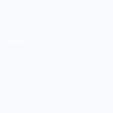
Dag 2 kwalificaties ITF The Hague
Op de tweede dag van het kwalificatietoernooi van het ITF The Hague
werd er gestreden voor plaatsing in het hoofdschema van het toernooi.
Lees verder
BICT
Fotograaf: Rianne Kamphuisen
6 juli 2026
Groep
ITF
The
Hague-
kwalificaties
Tennis
dag
2
BICT Groep ITF The Hague – kwalificaties