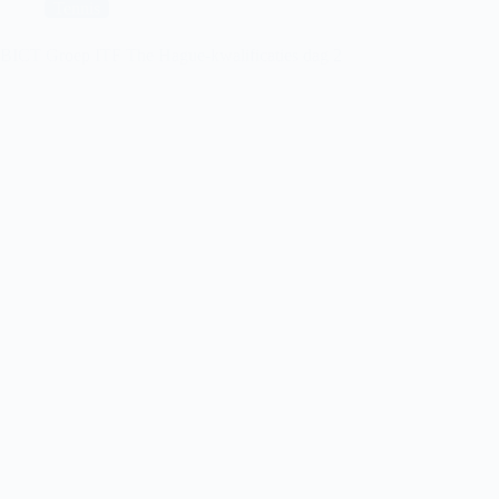
THE
Tennis
HAGUE
BICT Groep ITF The Hague-kwalificaties dag 2