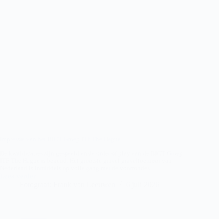
Impressie van het BICT Groep ITF The Hague
De kwalificaties zijn gespeeld en de order of play van de BICT Groep
ITF The Hague is bekend. Het grootste gravel graveltoernooi van
Nederland is inmiddels op volle gang met de voorrondes.
Lees verder
Impressie
Fotograaf: Frank van Leeuwen
6 juli 2026
van
BICT
GROEP
ITF