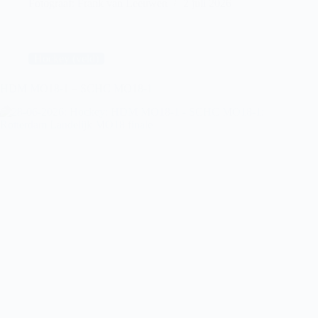
Fotograaf: Frank van Leeuwen
2 juli 2026
van
Honselersdijk
Hockey (veld)
HDM MO18-1 – SCHC MO18-1