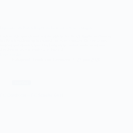
Impressie van Beach Rugby wedstrijden te Scheveningen
Code oranje speelde ook een rol tijdens het Beach Rugby toernooi in
het Beach Stadium op het strand van Scheveningen. Diverse teams
konden niet afreizen naar Den Haag en het aantal wedstrijden was
daardoor in diverse poules gereduceerd.
Lees verder
Beach
Fotograaf: Frank van Leeuwen
27 juni 2026
Rugby
Scheveningen
Voetbal
FC Dordrecht – FC Schalke 04 II