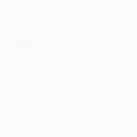
meer zelf in handen om de landstitel te veroveren. VCC was nu mede
afhankelijk van het resultaat van RCC en moest zelf ook winnen tegen
regerend landskampioen Kampong.
Lees verder
VCC
Fotograaf: Perry Biemans
5 juli 2026
–
Kampong
Voetbal
FC Dordrecht – Feyenoord